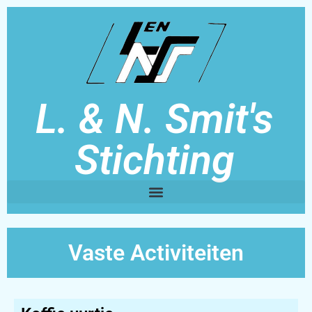
L. & N. Smit's
Stichting
Vaste Activiteiten