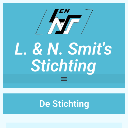
L. & N. Smit's
Stichting
De Stichting