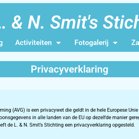
. & N. Smit's Stic
g
Activiteiten
Fotogalerij
Za
Privacyverklaring
ng (AVG) is een privacywet die geldt in de hele Europese Unie 
onsgegevens in alle landen van de EU op dezelfde manier gerege
eft de L. & N. Smit’s Stichting een privacyverklaring opgesteld.